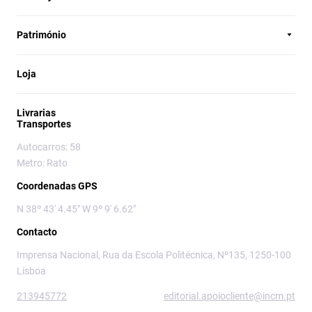
Património
Loja
Livrarias
Transportes
Autocarros: 58
Metro: Rato
Coordenadas GPS
N 38º 43' 4.45" W 9º 9' 6.62"
Contacto
Imprensa Nacional, Rua da Escola Politécnica, Nº135, 1250-100
Lisboa
213945772
editorial.apoiocliente@incm.pt