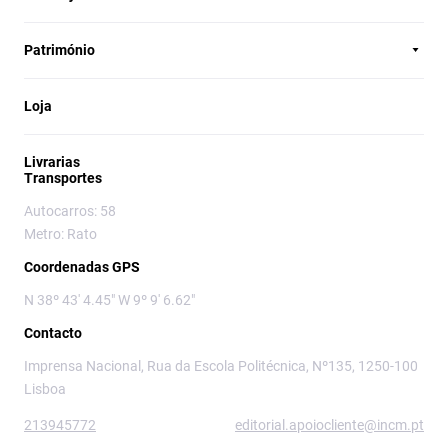
Património
Loja
Livrarias
Transportes
Autocarros: 58
Metro: Rato
Coordenadas GPS
N 38º 43' 4.45" W 9º 9' 6.62"
Contacto
Imprensa Nacional, Rua da Escola Politécnica, Nº135, 1250-100
Lisboa
213945772
editorial.apoiocliente@incm.pt