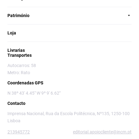
Património
Loja
Livrarias
Transportes
Autocarros: 58
Metro: Rato
Coordenadas GPS
N 38º 43' 4.45" W 9º 9' 6.62"
Contacto
Imprensa Nacional, Rua da Escola Politécnica, Nº135, 1250-100
Lisboa
213945772
editorial.apoiocliente@incm.pt