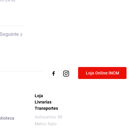
am 24 os
Seguinte
Loja Online INCM
Loja
Livrarias
Transportes
Autocarros: 58
blioteca
Metro: Rato