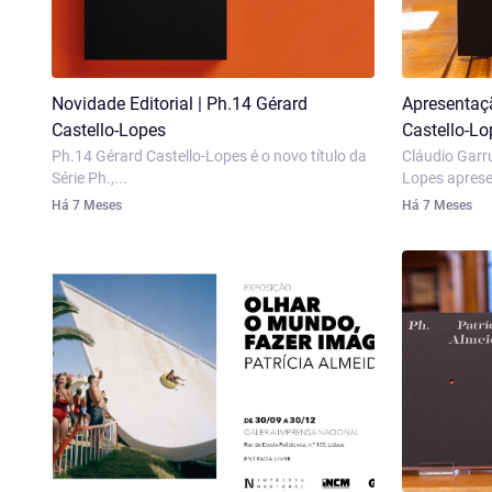
Novidade Editorial | Ph.14 Gérard
Apresentaçã
Castello‑Lopes
Castello-Lo
Ph.14 Gérard Castello-Lopes é o novo título da
Cláudio Garru
Série Ph.,...
Lopes aprese
Há 7 Meses
Há 7 Meses