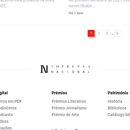
acional está presente na Arles
No primeiro semestre de 2025 for
25,...
novos títulos...
Há 1 Ano
…
1
2
3
5
gital
Prémios
Património
vros em PDF
Prémios Literários
História
diolivros
Prémio Jornalismo
Biblioteca
dcasts
Prémio de Arte
Catálogo bi
deos
tações