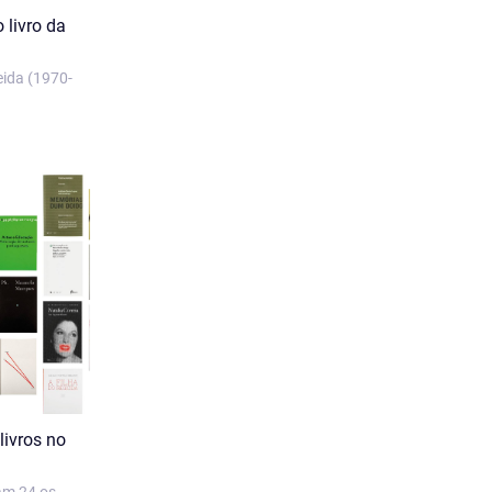
 livro da
eida (1970-
ivros no