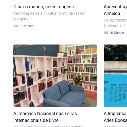
Olhar o mundo, fazer imagens
Apresentaçã
Almeida
Ver folha de sala >> Olhar o mundo, fazer
imagens...
Foi apresent
Nacional o últ
Há 10 Meses
Há 10 Meses
A Imprensa Nacional nas Feiras
A Imprensa 
Internacionais de Livro
Arles Books