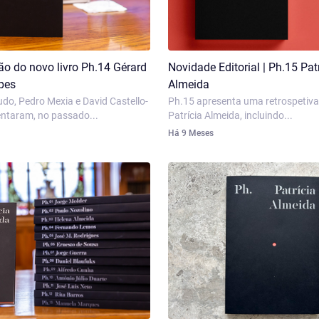
o do novo livro Ph.14 Gérard
Novidade Editorial | Ph.15 Pat
pes
Almeida
do, Pedro Mexia e David Castello-
Ph.15 apresenta uma retrospetiva
ntaram, no passado...
Patrícia Almeida, incluindo...
Há 9 Meses