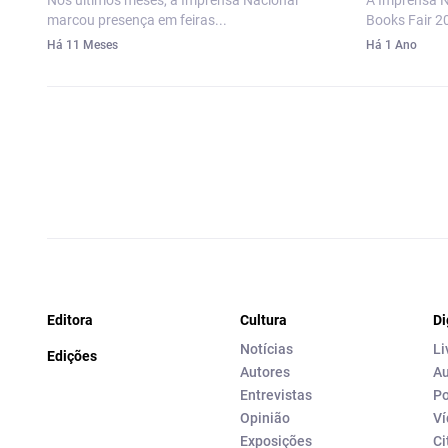
Nos últimos meses, a Imprensa Nacional
A Imprensa N
marcou presença em feiras...
Books Fair 20
Há 11 Meses
Há 1 Ano
Editora
Cultura
Di
Notícias
Li
Edições
Autores
Au
Entrevistas
Po
Opinião
Ví
Exposições
Ci