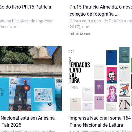
o do livro Ph.15 Patrícia
Ph.15 Patrícia Almeida, o novo
coleção de fotografia ...
ado na biblioteca da Imprensa
O livro com a obra de Patrícia Alm
imo livro...
2017), que...
Há 10 Meses
Nacional está em Arles na
Imprensa Nacional soma 164 l
 Fair 2025
Plano Nacional de Leitura