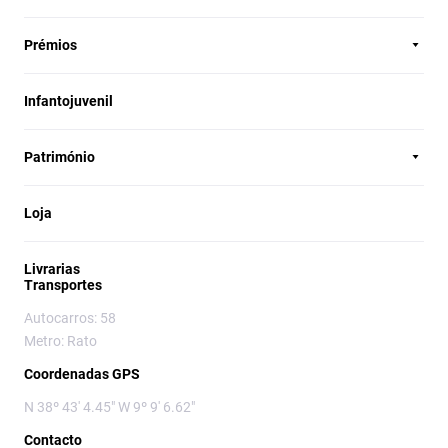
Prémios
Infantojuvenil
Património
Loja
Livrarias
Transportes
Autocarros: 58
Metro: Rato
Coordenadas GPS
N 38º 43' 4.45" W 9º 9' 6.62"
Contacto