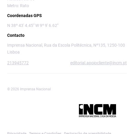
Metro: Rato
Coordenadas GPS
N 38º 43' 4.45" W 9º 9' 6.62"
Contacto
Imprensa Nacional, Rua da Escola Politécnica, Nº135, 1250-100
Lisboa
213945772
editorial.apoiocliente@incm.pt
© 2026 Imprensa Nacional
Imprensa Nacional é a marca editorial da
Privacidade
Termos e Condições
Declaração de acessibilidade