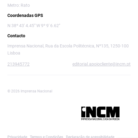
Metro: Rato
Coordenadas GPS
N 38º 43' 4.45" W 9º 9' 6.62"
Contacto
Imprensa Nacional, Rua da Escola Politécnica, Nº135, 1250-100
Lisboa
213945772
editorial.apoiocliente@incm.pt
© 2026 Imprensa Nacional
Imprensa Nacional é a marca editorial da
Privacidade
Termos e Condições
Declaração de acessibilidade