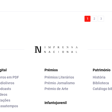
1
2
3
gital
Prémios
Património
vros em PDF
Prémios Literários
História
diolivros
Prémio Jornalismo
Biblioteca
dcasts
Prémio de Arte
Catálogo bi
deos
tações
Infantojuvenil
assatempos