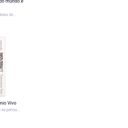
 do mundo e
eias de...
nio Vivo
 se pensa...