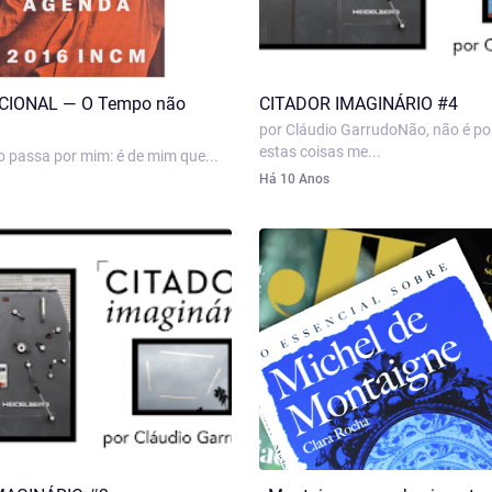
CIONAL — O Tempo não
CITADOR IMAGINÁRIO #4
por Cláudio GarrudoNão, não é po
estas coisas me...
 passa por mim: é de mim que...
Há 10 Anos