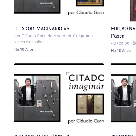
CITADOR IMAGINÁRIO #5
EDIÇÃO NA
Passa
por Cláudio Garrudo A verdade é algumas
vezes o escolho...
«O tempo não
Há 10 Anos
Há 10 Anos