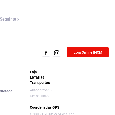
Seguinte
Loja Online INCM
Loja
Livrarias
Transportes
Autocarros: 58
blioteca
Metro: Rato
Coordenadas GPS
N 38º 43' 4.45" W 9º 9' 6.62"