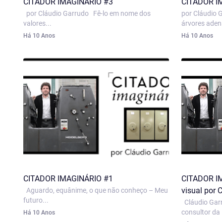
CITADOR IMAGINÁRIO #3
CITADOR I
por Cláudio Garrudo Fê-lo em nome dos
por Cláudio 
valores...
árvores aden
Há 10 Anos
Há 10 Anos
CITADOR IMAGINÁRIO #1
CITADOR IM
visual por 
Aguardo, equânime, o que não conheço – Meu
futuro...
Cláudio Garr
consultor da
Há 10 Anos