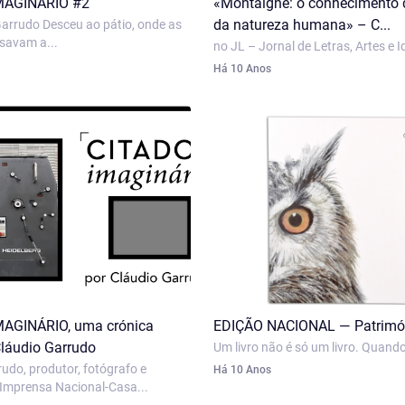
MAGINÁRIO #2
«Montaigne: o conhecimento
da natureza humana» – C...
Garrudo Desceu ao pátio, onde as
savam a...
no JL – Jornal de Letras, Artes e Id
Há 10 Anos
AGINÁRIO, uma crónica
EDIÇÃO NACIONAL — Patrimó
Cláudio Garrudo
Um livro não é só um livro. Quando
udo, produtor, fotógrafo e
Há 10 Anos
 Imprensa Nacional-Casa...