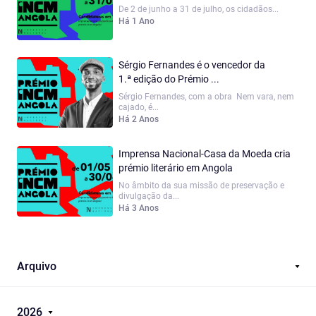
De 2 de junho a 31 de julho, os cidadãos...
Há 1 Ano
Sérgio Fernandes é o vencedor da
1.ª edição do Prémio ...
Sérgio Fernandes, com a obra Nem vara, nem
cajado, é...
Há 2 Anos
Imprensa Nacional-Casa da Moeda cria
prémio literário em Angola
No âmbito da sua missão de preservação e
divulgação da...
Há 3 Anos
Arquivo
2026