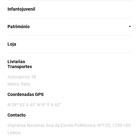
Infantojuvenil
Património
Loja
Livrarias
Transportes
Autocarros: 58
Metro: Rato
Coordenadas GPS
N 38º 43' 4.45" W 9º 9' 6.62"
Contacto
Imprensa Nacional, Rua da Escola Politécnica, Nº135, 1250-100
Lisboa