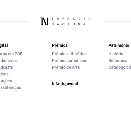
gital
Prémios
Património
vros em PDF
Prémios Literários
História
diolivros
Prémio Jornalismo
Biblioteca
dcasts
Prémio de Arte
Catálogo bi
deos
tações
Infantojuvenil
assatempos