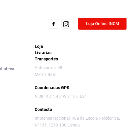
Loja Online INCM
Loja
Livrarias
Transportes
Autocarros: 58
blioteca
Metro: Rato
Coordenadas GPS
N 38º 43' 4.45" W 9º 9' 6.62"
Contacto
Imprensa Nacional, Rua da Escola Politécnica,
Nº135, 1250-100 Lisboa