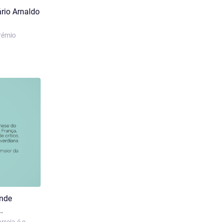
ário Arnaldo
Prémio
ande
.