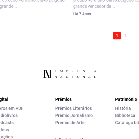
, do cabo-verdiano Olavo Delgado
O cabo-verdiano Olavo Delgado Co
 grande...
grande vencedor da...
Há 7 Anos
1
2
gital
Prémios
Património
vros em PDF
Prémios Literários
História
diolivros
Prémio Jornalismo
Biblioteca
dcasts
Prémio de Arte
Catálogo bi
deos
tações