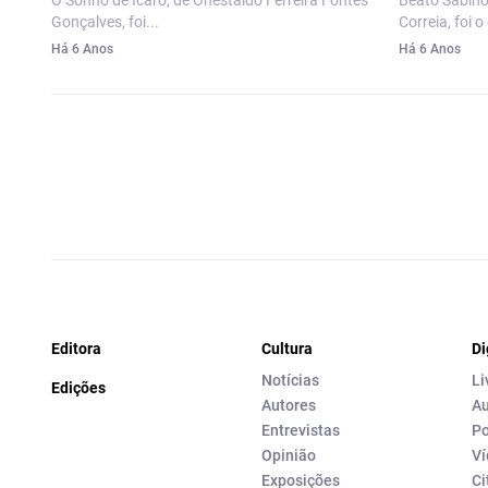
O Sonho de Ícaro, de Onestaldo Ferreira Fontes
Beato Sabino
Gonçalves, foi...
Correia, foi o
Há 6 Anos
Há 6 Anos
Editora
Cultura
Di
Notícias
Li
Edições
Autores
Au
Entrevistas
Po
Opinião
Ví
Exposições
Ci