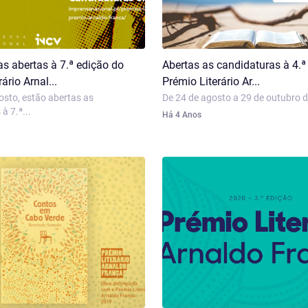
s abertas à 7.ª edição do
Abertas as candidaturas à 4.ª
ário Arnal...
Prémio Literário Ar...
osto, estão abertas as
De 24 de agosto a 29 de outubro d
à 7.ª...
Há 4 Anos