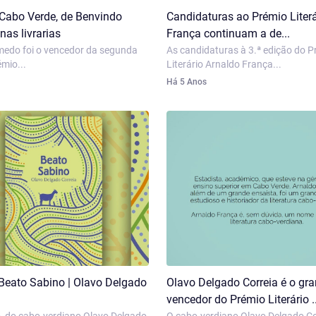
Cabo Verde, de Benvindo
Candidaturas ao Prémio Liter
nas livrarias
França continuam a de...
edo foi o vencedor da segunda
As candidaturas à 3.ª edição do 
mio...
Literário Arnaldo França...
Há 5 Anos
Beato Sabino | Olavo Delgado
Olavo Delgado Correia é o gr
vencedor do Prémio Literário ..