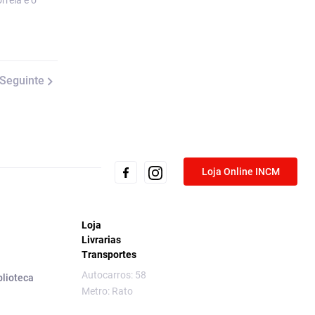
rreia é o
Seguinte
Loja Online INCM
Loja
Livrarias
Transportes
Autocarros: 58
blioteca
Metro: Rato