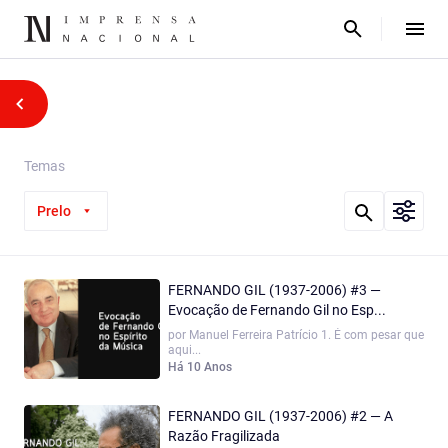
Temas
Prelo
FERNANDO GIL (1937-2006) #3 —
Evocação de Fernando Gil no Esp...
por Manuel Ferreira Patrício 1. É com pesar que
aqui...
Há 10 Anos
FERNANDO GIL (1937-2006) #2 — A
Razão Fragilizada