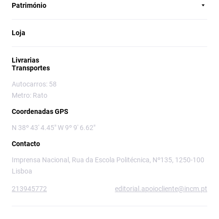
Património
Loja
Livrarias
Transportes
Autocarros: 58
Metro: Rato
Coordenadas GPS
N 38º 43' 4.45" W 9º 9' 6.62"
Contacto
Imprensa Nacional, Rua da Escola Politécnica, Nº135, 1250-100
Lisboa
213945772
editorial.apoiocliente@incm.pt