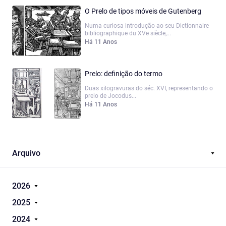
O Prelo de tipos móveis de Gutenberg
Numa curiosa introdução ao seu Dictionnaire
bibliographique du XVe siècle,...
Há 11 Anos
Prelo: definição do termo
Duas xilogravuras do séc. XVI, representando o
prelo de Jocodus...
Há 11 Anos
Arquivo
2026
2025
2024