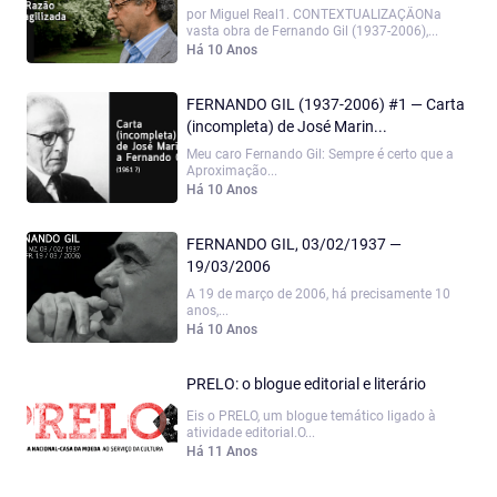
por Miguel Real1. CONTEXTUALIZAÇÃONa
vasta obra de Fernando Gil (1937-2006),...
Há 10 Anos
FERNANDO GIL (1937-2006) #1 — Carta
(incompleta) de José Marin...
Meu caro Fernando Gil: Sempre é certo que a
Aproximação...
Há 10 Anos
FERNANDO GIL, 03/02/1937 —
19/03/2006
A 19 de março de 2006, há precisamente 10
anos,...
Há 10 Anos
PRELO: o blogue editorial e literário
Eis o PRELO, um blogue temático ligado à
atividade editorial.O...
Há 11 Anos