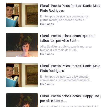
Plural | Poesia Pelos Poetas | Daniel Maia-
Pinto Rodrigues
Em tempos de incerteza convocámos
(virtualmente) os nossos poetas e...
Há 6 Anos
Plural | Poesia pelos Poetas | quando
faltou luz | por Alice Sant...
Alice Sant'Anna publicou, pela Imprensa
Nacional, em maio de 2018,...
Há 6 Anos
Plural | Poesia Pelos Poetas | Daniel Maia-
Pinto Rodrigues
Em tempos de incerteza e isolamento
convocámos (virtualmente) os nossos...
Há 6 Anos
Plural | Poesia pelos Poetas | Happy End |
por Alice Sant’A...
Alice Sant'Anna é uma jovem poeta brasileira.