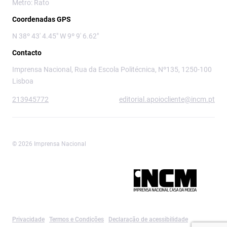
Metro: Rato
Coordenadas GPS
N 38º 43' 4.45" W 9º 9' 6.62"
Contacto
Imprensa Nacional, Rua da Escola Politécnica, Nº135, 1250-100
Lisboa
213945772
editorial.apoiocliente@incm.pt
© 2026 Imprensa Nacional
Imprensa Nacional é a marca editorial da
Privacidade
Termos e Condições
Declaração de acessibilidade