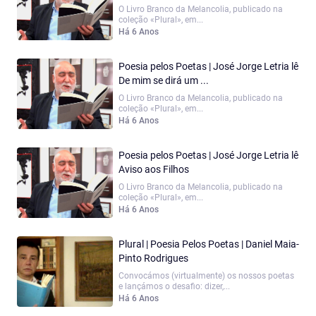
O Livro Branco da Melancolia, publicado na
coleção «Plural», em...
Há 6 Anos
Poesia pelos Poetas | José Jorge Letria lê
De mim se dirá um ...
O Livro Branco da Melancolia, publicado na
coleção «Plural», em...
Há 6 Anos
Poesia pelos Poetas | José Jorge Letria lê
Aviso aos Filhos
O Livro Branco da Melancolia, publicado na
coleção «Plural», em...
Há 6 Anos
Plural | Poesia Pelos Poetas | Daniel Maia-
Pinto Rodrigues
Convocámos (virtualmente) os nossos poetas
e lançámos o desafio: dizer,...
Há 6 Anos