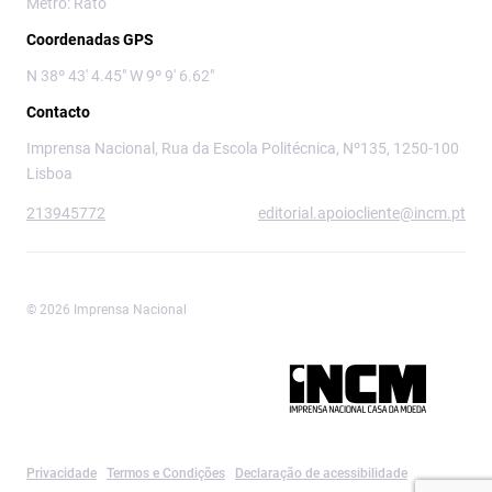
Metro: Rato
Coordenadas GPS
N 38º 43' 4.45" W 9º 9' 6.62"
Contacto
Imprensa Nacional, Rua da Escola Politécnica, Nº135, 1250-100
Lisboa
213945772
editorial.apoiocliente@incm.pt
© 2026 Imprensa Nacional
Imprensa Nacional é a marca editorial da
Privacidade
Termos e Condições
Declaração de acessibilidade