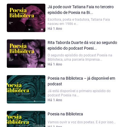
Já pode ouvir Tatiana Faia no terceiro
episódio de Poesia na Bi...
Escritora, poeta e tradutora, Tatiana Faia
nasceu em 1986 e...
Há 1 Ano
Rita Taborda Duarte dá voz ao segundo
episódio do podcast Poesi...
O segundo episódio do podcast Poesia na
Biblioteca, uma parceria Imprensa...
Há 1 Ano
Poesia na Biblioteca – já disponível em
podcast
Já está disponível o primeiro episódio do
podcast Poesia na...
Há 1 Ano
Poesia na Biblioteca
Vamos ouvir a voz dos poetas. E é por isso...