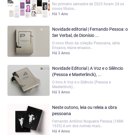
No primeiro semestre de 2025 foram 24 os
novos títulos...
Há 1 Ano
Novidade editorial | Fernando Pessoa: o
Ser Verbal, de Dionísio ...
O novo título da coleção Pessoana, série
Ensaios, reúne ensaios...
Há 3 Anos
Novidade Editorial | A Voz e o Silêncio
(Pessoa e Maeterlinck), ...
O livro A Voz e o Silêncio (Pessoa e
Maeterlinck)...
Há 3 Anos
Neste outono, leia ou releia a obra
pessoana
Fernando António Nogueira Pessoa (1888-
1935) é um dos nomes mais...
Há 4 Anos