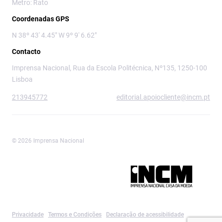
Metro: Rato
Coordenadas GPS
N 38º 43' 4.45" W 9º 9' 6.62"
Contacto
Imprensa Nacional, Rua da Escola Politécnica, Nº135, 1250-100
Lisboa
213945772
editorial.apoiocliente@incm.pt
© 2026 Imprensa Nacional
Imprensa Nacional é a marca editorial da
Privacidade
Termos e Condições
Declaração de acessibilidade