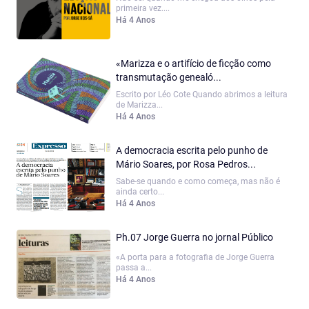
primeira vez....
Há 4 Anos
«Marizza e o artifício de ficção como
transmutação genealó...
Escrito por Léo Cote Quando abrimos a leitura
de Marizza...
Há 4 Anos
A democracia escrita pelo punho de
Mário Soares, por Rosa Pedros...
Sabe-se quando e como começa, mas não é
ainda certo...
Há 4 Anos
Ph.07 Jorge Guerra no jornal Público
«A porta para a fotografia de Jorge Guerra
passa a...
Há 4 Anos