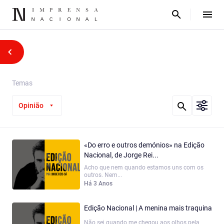
Temas
Opinião
«Do erro e outros demónios» na Edição
Nacional, de Jorge Rei...
Acho que nem quando estamos uns com os
outros. Nem...
Há 3 Anos
Edição Nacional | A menina mais traquina
Não sei quando me chegou aos olhos pela