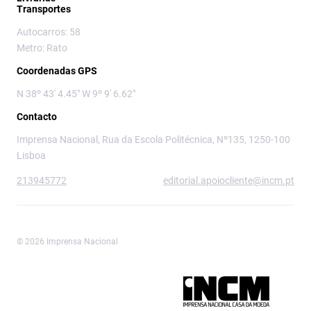
Transportes
Autocarros: 58
Metro: Rato
Coordenadas GPS
N 38º 43' 4.45" W 9º 9' 6.62"
Contacto
Imprensa Nacional, Rua da Escola Politécnica, Nº135, 1250-100
Lisboa
213945772
editorial.apoiocliente@incm.pt
© 2026 Imprensa Nacional
Imprensa Nacional é a marca editorial da