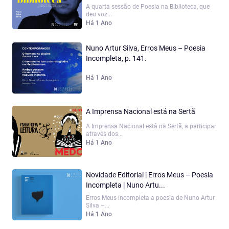
A quarta sessão de Poesia na Biblioteca, que
deu voz...
Há 1 Ano
Nuno Artur Silva, Erros Meus – Poesia
Incompleta, p. 141.
Há 1 Ano
A Imprensa Nacional está na Sertã
A Imprensa Nacional está na Sertã, a participar
através dos...
Há 1 Ano
Novidade Editorial | Erros Meus – Poesia
Incompleta | Nuno Artu...
Erros Meus incompleta a poesia de Nuno Artur
Silva –...
Há 1 Ano