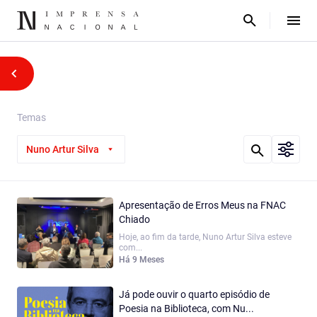
Temas
Nuno Artur Silva
Apresentação de Erros Meus na FNAC
Chiado
Hoje, ao fim da tarde, Nuno Artur Silva esteve
com...
Há 9 Meses
Já pode ouvir o quarto episódio de
Poesia na Biblioteca, com Nu...