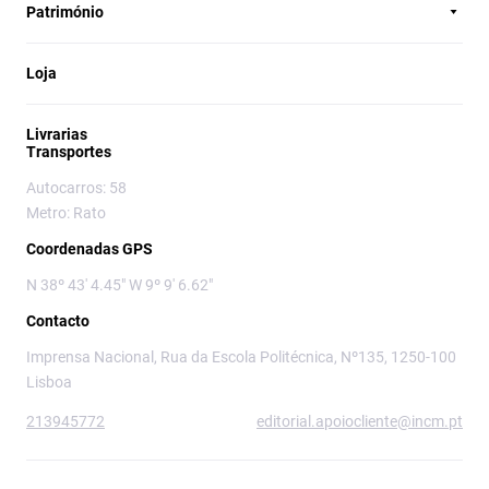
Património
Loja
Livrarias
Transportes
Autocarros: 58
Metro: Rato
Coordenadas GPS
N 38º 43' 4.45" W 9º 9' 6.62"
Contacto
Imprensa Nacional, Rua da Escola Politécnica, Nº135, 1250-100
Lisboa
213945772
editorial.apoiocliente@incm.pt