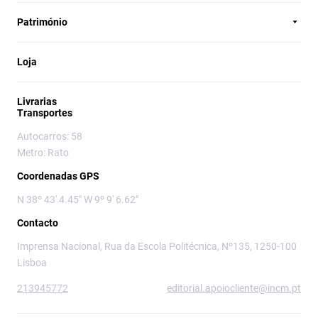
Património
Loja
Livrarias
Transportes
Autocarros: 58
Metro: Rato
Coordenadas GPS
N 38º 43' 4.45" W 9º 9' 6.62"
Contacto
Imprensa Nacional, Rua da Escola Politécnica, Nº135, 1250-100
Lisboa
213945772
editorial.apoiocliente@incm.pt