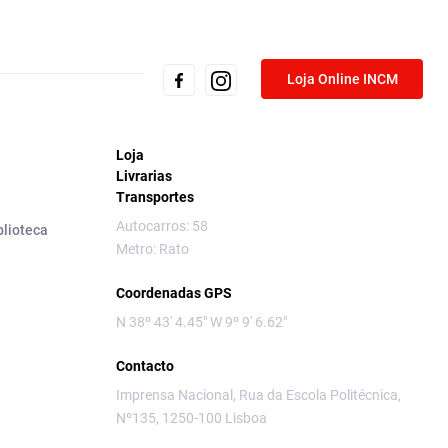
Loja Online INCM
Loja
Livrarias
Transportes
Autocarros: 58
blioteca
Metro: Rato
Coordenadas GPS
N 38º 43' 4.45" W 9º 9' 6.62"
Contacto
Imprensa Nacional, Rua da Escola Politécnica,
Nº135, 1250-100 Lisboa