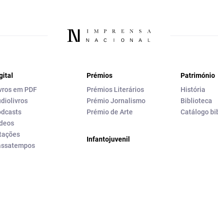
gital
Prémios
Património
vros em PDF
Prémios Literários
História
diolivros
Prémio Jornalismo
Biblioteca
dcasts
Prémio de Arte
Catálogo bi
deos
tações
Infantojuvenil
assatempos