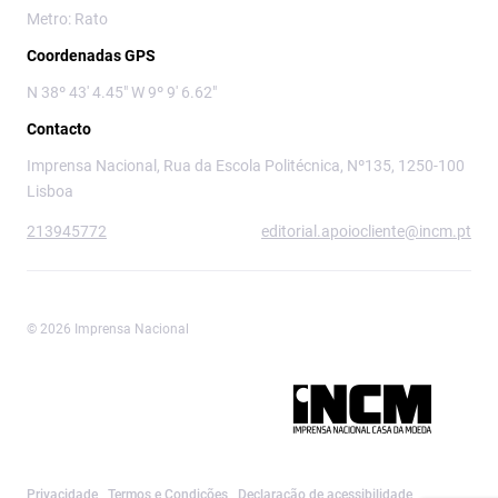
Metro: Rato
Coordenadas GPS
N 38º 43' 4.45" W 9º 9' 6.62"
Contacto
Imprensa Nacional, Rua da Escola Politécnica, Nº135, 1250-100
Lisboa
213945772
editorial.apoiocliente@incm.pt
© 2026 Imprensa Nacional
Imprensa Nacional é a marca editorial da
Privacidade
Termos e Condições
Declaração de acessibilidade