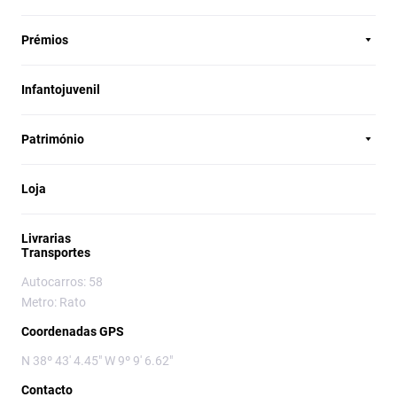
Prémios
Infantojuvenil
Património
Loja
Livrarias
Transportes
Autocarros: 58
Metro: Rato
Coordenadas GPS
N 38º 43' 4.45" W 9º 9' 6.62"
Contacto