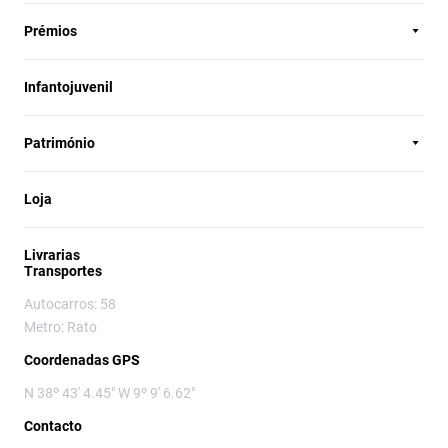
Prémios
Infantojuvenil
Património
Loja
Livrarias
Transportes
Autocarros: 58
Metro: Rato
Coordenadas GPS
N 38º 43' 4.45" W 9º 9' 6.62"
Contacto