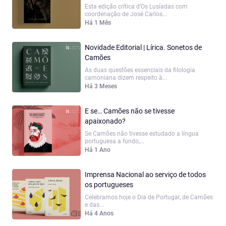
Esta edição crítica d’Os Lusíadas com
coordenação de José Carlos...
Há 1 Mês
Novidade Editorial | Lírica. Sonetos de
Camões
As duas questões essenciais da filologia
camoniana dizem respeito à...
Há 3 Meses
E se… Camões não se tivesse
apaixonado?
Se Camões não tivesse estudado a língua
portuguesa a fundo,...
Há 1 Ano
Imprensa Nacional ao serviço de todos
os portugueses
Celebramos hoje o Dia de Portugal, de Camões
e das...
Há 4 Anos