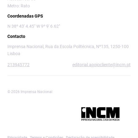
Metro: Rato
Coordenadas GPS
N 38º 43' 4.45" W 9º 9' 6.62"
Contacto
Imprensa Nacional, Rua da Escola Politécnica, Nº135, 1250-100
Lisboa
213945772
editorial.apoiocliente@incm.pt
© 2026 Imprensa Nacional
Imprensa Nacional é a marca editorial da
Privacidade
Termos e Condições
Declaração de acessibilidade