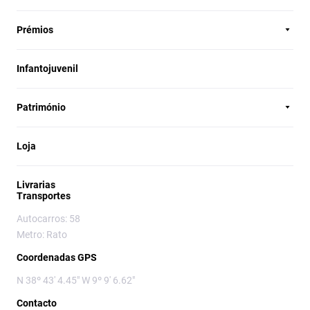
Prémios
Infantojuvenil
Património
Loja
Livrarias
Transportes
Autocarros: 58
Metro: Rato
Coordenadas GPS
N 38º 43' 4.45" W 9º 9' 6.62"
Contacto