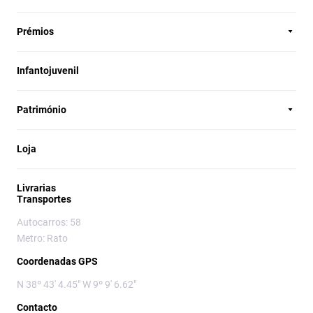
Prémios
Infantojuvenil
Património
Loja
Livrarias
Transportes
Autocarros: 58
Metro: Rato
Coordenadas GPS
N 38º 43' 4.45" W 9º 9' 6.62"
Contacto