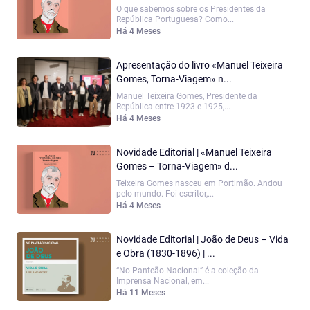
O que sabemos sobre os Presidentes da
República Portuguesa? Como...
Há 4 Meses
Apresentação do livro «Manuel Teixeira
Gomes, Torna-Viagem» n...
Manuel Teixeira Gomes, Presidente da
República entre 1923 e 1925,...
Há 4 Meses
Novidade Editorial | «Manuel Teixeira
Gomes – Torna-Viagem» d...
Teixeira Gomes nasceu em Portimão. Andou
pelo mundo. Foi escritor,...
Há 4 Meses
Novidade Editorial | João de Deus – Vida
e Obra (1830-1896) | ...
“No Panteão Nacional” é a coleção da
Imprensa Nacional, em...
Há 11 Meses