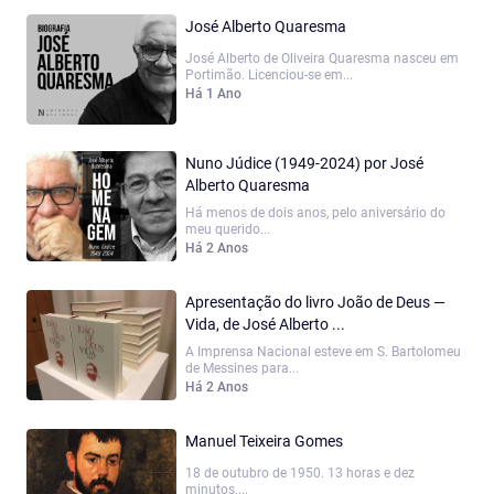
José Alberto Quaresma
José Alberto de Oliveira Quaresma nasceu em
Portimão. Licenciou-se em...
Há 1 Ano
Nuno Júdice (1949-2024) por José
Alberto Quaresma
Há menos de dois anos, pelo aniversário do
meu querido...
Há 2 Anos
Apresentação do livro João de Deus —
Vida, de José Alberto ...
A Imprensa Nacional esteve em S. Bartolomeu
de Messines para...
Há 2 Anos
Manuel Teixeira Gomes
18 de outubro de 1950. 13 horas e dez
minutos....