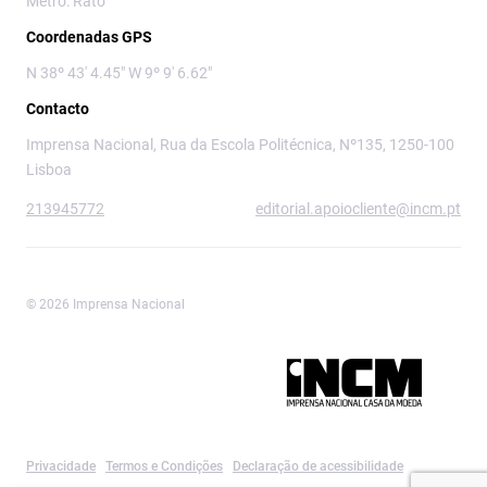
Metro: Rato
Coordenadas GPS
N 38º 43' 4.45" W 9º 9' 6.62"
Contacto
Imprensa Nacional, Rua da Escola Politécnica, Nº135, 1250-100
Lisboa
213945772
editorial.apoiocliente@incm.pt
© 2026 Imprensa Nacional
Imprensa Nacional é a marca editorial da
Privacidade
Termos e Condições
Declaração de acessibilidade