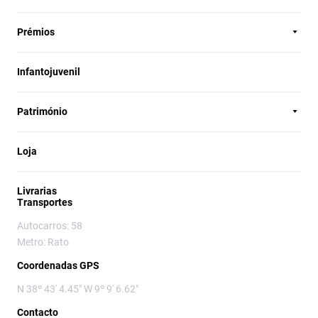
Prémios
Infantojuvenil
Património
Loja
Livrarias
Transportes
Autocarros: 58
Metro: Rato
Coordenadas GPS
N 38º 43' 4.45" W 9º 9' 6.62"
Contacto