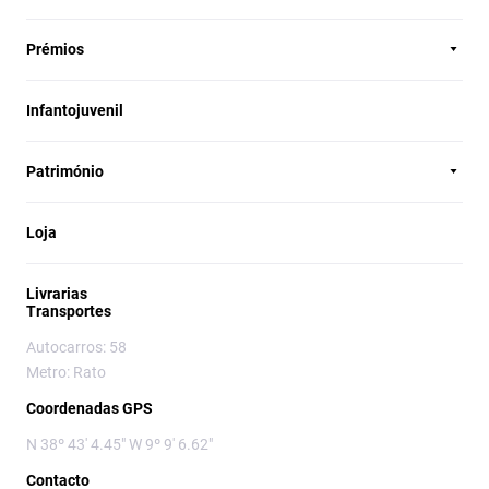
Prémios
Infantojuvenil
Património
Loja
Livrarias
Transportes
Autocarros: 58
Metro: Rato
Coordenadas GPS
N 38º 43' 4.45" W 9º 9' 6.62"
Contacto