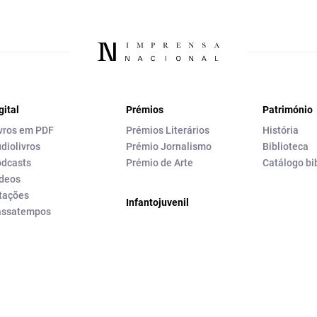
gital
Prémios
Património
vros em PDF
Prémios Literários
História
diolivros
Prémio Jornalismo
Biblioteca
dcasts
Prémio de Arte
Catálogo bi
deos
tações
Infantojuvenil
assatempos