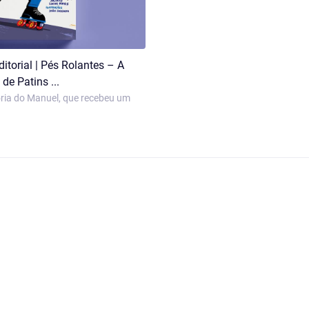
itorial | Pés Rolantes – A
 de Patins ...
ória do Manuel, que recebeu um