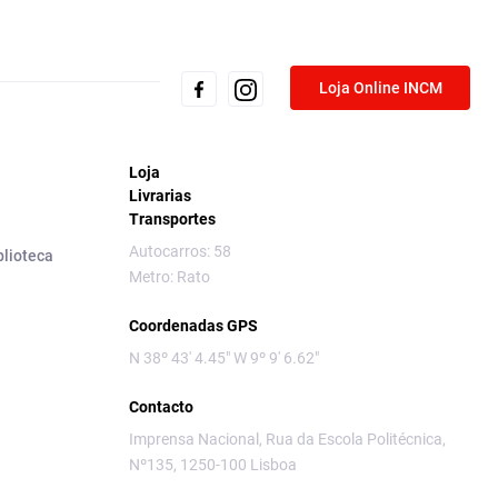
Loja Online INCM
Loja
Livrarias
Transportes
Autocarros: 58
blioteca
Metro: Rato
Coordenadas GPS
N 38º 43' 4.45" W 9º 9' 6.62"
Contacto
Imprensa Nacional, Rua da Escola Politécnica,
Nº135, 1250-100 Lisboa