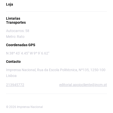
Loja
Livrarias
Transportes
Autocarros: 58
Metro: Rato
Coordenadas GPS
N 38º 43' 4.45" W 9º 9' 6.62"
Contacto
Imprensa Nacional, Rua da Escola Politécnica, Nº135, 1250-100
Lisboa
213945772
editorial.apoiocliente@incm.pt
© 2026 Imprensa Nacional