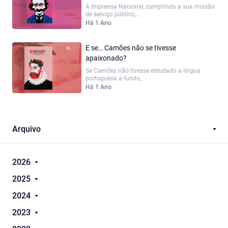
A Imprensa Nacional, cumprindo a sua missão
de serviço público,...
Há 1 Ano
E se… Camões não se tivesse
apaixonado?
Se Camões não tivesse estudado a língua
portuguesa a fundo,...
Há 1 Ano
Arquivo
2026
2025
2024
2023