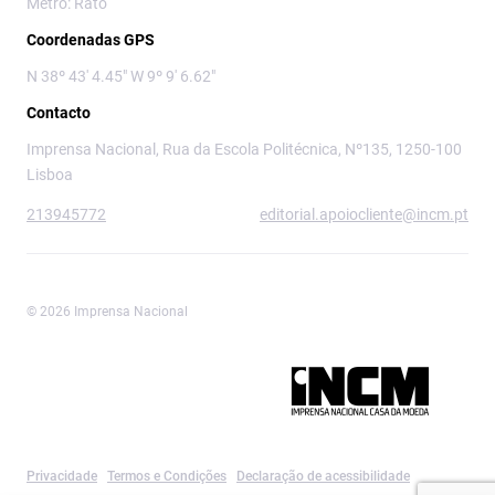
Metro: Rato
Coordenadas GPS
N 38º 43' 4.45" W 9º 9' 6.62"
Contacto
Imprensa Nacional, Rua da Escola Politécnica, Nº135, 1250-100
Lisboa
213945772
editorial.apoiocliente@incm.pt
© 2026 Imprensa Nacional
Imprensa Nacional é a marca editorial da
Privacidade
Termos e Condições
Declaração de acessibilidade