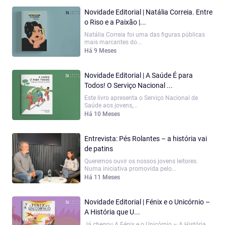
Novidade Editorial | Natália Correia. Entre
o Riso e a Paixão |...
Natália Correia foi uma das figuras públicas
mais marcantes do...
Há 9 Meses
Novidade Editorial | A Saúde É para
Todos! O Serviço Nacional ...
Este livro apresenta o Serviço Nacional de
Saúde aos jovens,...
Há 10 Meses
Entrevista: Pés Rolantes – a história vai
de patins
Queremos ouvir os nossos jovens leitores.
Numa iniciativa promovida pelo...
Há 11 Meses
Novidade Editorial | Fénix e o Unicórnio –
A História que U...
Já chegou A Fénix e o Unicórnio – A História...