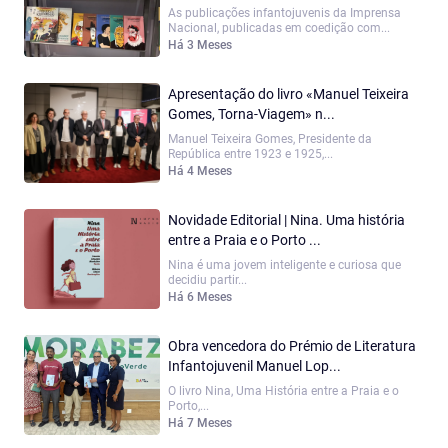
As publicações infantojuvenis da Imprensa
Nacional, publicadas em coedição com...
Há 3 Meses
Apresentação do livro «Manuel Teixeira
Gomes, Torna-Viagem» n...
Manuel Teixeira Gomes, Presidente da
República entre 1923 e 1925,...
Há 4 Meses
Novidade Editorial | Nina. Uma história
entre a Praia e o Porto ...
Nina é uma jovem inteligente e curiosa que
decidiu partir...
Há 6 Meses
Obra vencedora do Prémio de Literatura
Infantojuvenil Manuel Lop...
O livro Nina, Uma História entre a Praia e o
Porto,...
Há 7 Meses