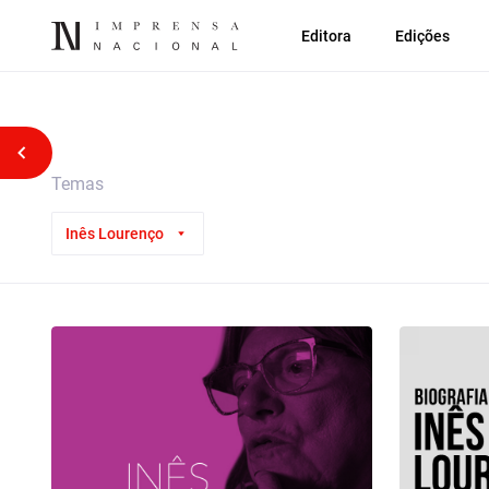
Editora
Edições
Voltar atrás
Temas
Inês Lourenço