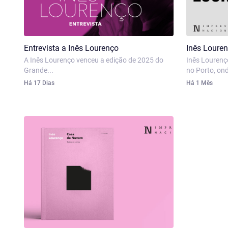
Entrevista a Inês Lourenço
Inês Loure
A Inês Lourenço venceu a edição de 2025 do
Inês Louren
Grande...
no Porto, ond
Há 17 Dias
Há 1 Mês