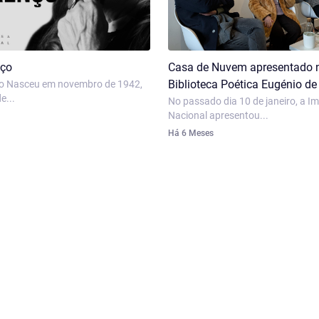
nço
Casa de Nuvem apresentado 
Biblioteca Poética Eugénio de 
ço Nasceu em novembro de 1942,
e...
No passado dia 10 de janeiro, a I
Nacional apresentou...
Há 6 Meses