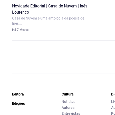
Novidade Editorial | Casa de Nuvem | Inês
Lourenço
Casa de Nuvem é uma antologia da poesia de
Inês...
Há 7 Meses
Editora
Cultura
Di
Notícias
Li
Edições
Autores
Au
Entrevistas
Po