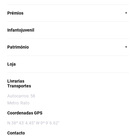
Prémios
Infantojuvenil
Património
Loja
Livrarias
Transportes
Autocarros: 58
Metro: Rato
Coordenadas GPS
N 38º 43' 4.45" W 9º 9' 6.62"
Contacto