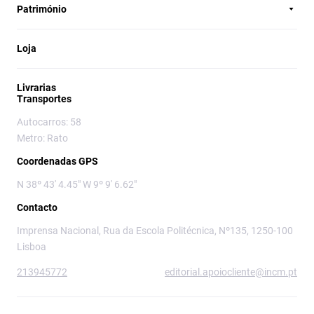
Património
Loja
Livrarias
Transportes
Autocarros: 58
Metro: Rato
Coordenadas GPS
N 38º 43' 4.45" W 9º 9' 6.62"
Contacto
Imprensa Nacional, Rua da Escola Politécnica, Nº135, 1250-100
Lisboa
213945772
editorial.apoiocliente@incm.pt