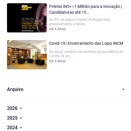
Prémio IN3+ | 1 Milhão para a Inovação |
Candidaturas até 15...
Ao fim de alguns meses, Portugal está,
gradualmente, a tentar...
Há 6 Anos
Covid-19 | Encerramento das Lojas INCM
No atual contexto de controlo da pandemia de
COVID-19 em...
Há 6 Anos
Arquivo
2026
2025
2024