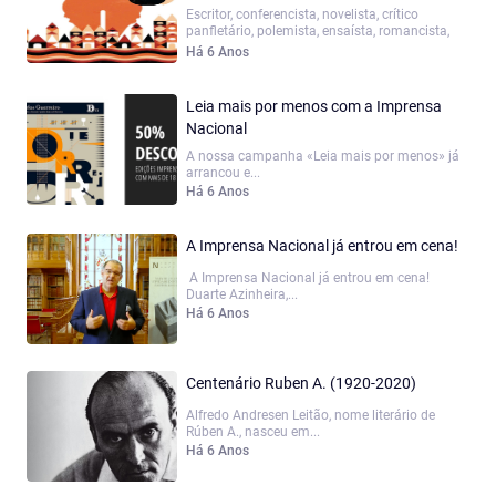
Escritor, conferencista, novelista, crítico
panfletário, polemista, ensaísta, romancista,
poeta, dramaturgo...
Há 6 Anos
Leia mais por menos com a Imprensa
Nacional
A nossa campanha «Leia mais por menos» já
arrancou e...
Há 6 Anos
A Imprensa Nacional já entrou em cena!
A Imprensa Nacional já entrou em cena!
Duarte Azinheira,...
Há 6 Anos
Centenário Ruben A. (1920-2020)
Alfredo Andresen Leitão, nome literário de
Rúben A., nasceu em...
Há 6 Anos