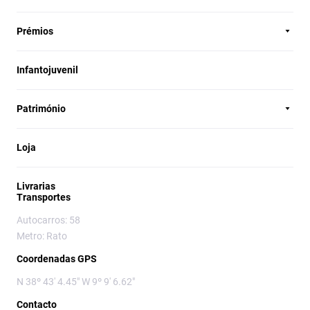
Prémios
Infantojuvenil
Património
Loja
Livrarias
Transportes
Autocarros: 58
Metro: Rato
Coordenadas GPS
N 38º 43' 4.45" W 9º 9' 6.62"
Contacto