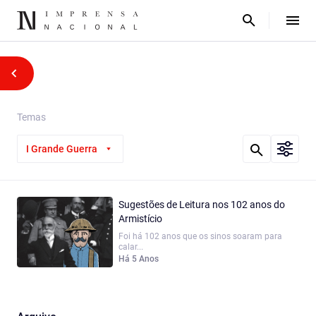
Temas
I Grande Guerra
Sugestões de Leitura nos 102 anos do
Armistício
Foi há 102 anos que os sinos soaram para
calar...
Há 5 Anos