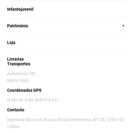
Infantojuvenil
Património
Loja
Livrarias
Transportes
Autocarros: 58
Metro: Rato
Coordenadas GPS
N 38º 43' 4.45" W 9º 9' 6.62"
Contacto
Imprensa Nacional, Rua da Escola Politécnica, Nº135, 1250-100
Lisboa