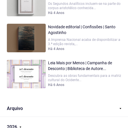
Os Segundos Analíticos incluem-se na parte do
corpus aristotélico conhecida...
Há 4 Anos
Novidade editorial | Confissões | Santo
Agostinho
A Imprensa Nacional acaba de disponibilizar a
3.ª edição revista,...
Há 4 Anos
Leia Mais por Menos | Campanha de
Desconto | Biblioteca de Autore...
Descubra as obras fundamentais para a matriz
cultural do Ocidente...
Há 6 Anos
Arquivo
2026