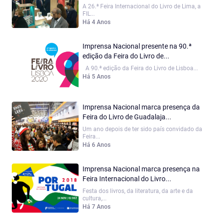
A 26.ª Feira Internacional do Livro de Lima, a
FIL...
Há 4 Anos
Imprensa Nacional presente na 90.ª
edição da Feira do Livro de...
A 90.ª edição da Feira do Livro de Lisboa...
Há 5 Anos
Imprensa Nacional marca presença da
Feira do Livro de Guadalaja...
Um ano depois de ter sido país convidado da
Feira...
Há 6 Anos
Imprensa Nacional marca presença na
Feira Internacional do Livro...
Festa dos livros, da literatura, da arte e da
cultura,...
Há 7 Anos