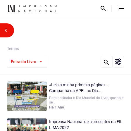
Temas
Feira do Livro
«Leia a minha primeira página» –
Campanha da APEL no Dia...
Para assinalar o Dia Mundial do Livro, que hoje
se...
Há 1 Ano
Imprensa Nacional diz «presente» na FIL
LIMA 2022