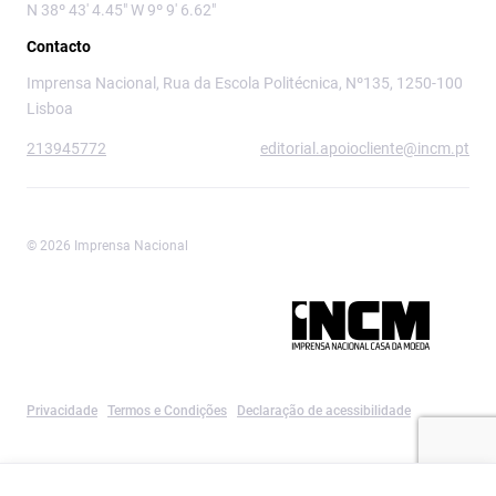
N 38º 43' 4.45" W 9º 9' 6.62"
Contacto
Imprensa Nacional, Rua da Escola Politécnica, Nº135, 1250-100
Lisboa
213945772
editorial.apoiocliente@incm.pt
© 2026 Imprensa Nacional
Imprensa Nacional é a marca editorial da
Privacidade
Termos e Condições
Declaração de acessibilidade