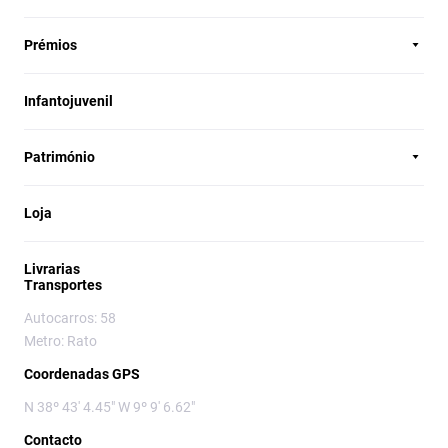
Prémios
Infantojuvenil
Património
Loja
Livrarias
Transportes
Autocarros: 58
Metro: Rato
Coordenadas GPS
N 38º 43' 4.45" W 9º 9' 6.62"
Contacto