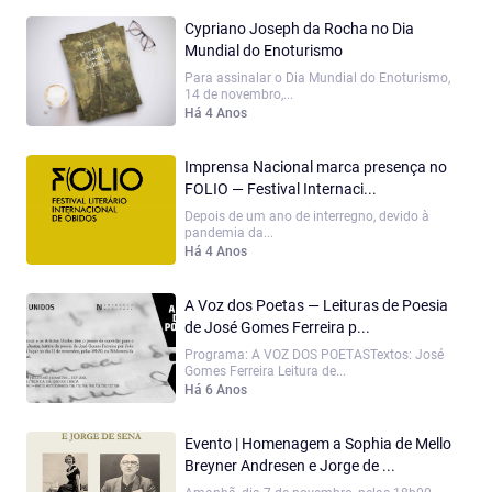
Cypriano Joseph da Rocha no Dia
Mundial do Enoturismo
Para assinalar o Dia Mundial do Enoturismo,
14 de novembro,...
Há 4 Anos
Imprensa Nacional marca presença no
FOLIO — Festival Internaci...
Depois de um ano de interregno, devido à
pandemia da...
Há 4 Anos
A Voz dos Poetas — Leituras de Poesia
de José Gomes Ferreira p...
Programa: A VOZ DOS POETASTextos: José
Gomes Ferreira Leitura de...
Há 6 Anos
Evento | Homenagem a Sophia de Mello
Breyner Andresen e Jorge de ...