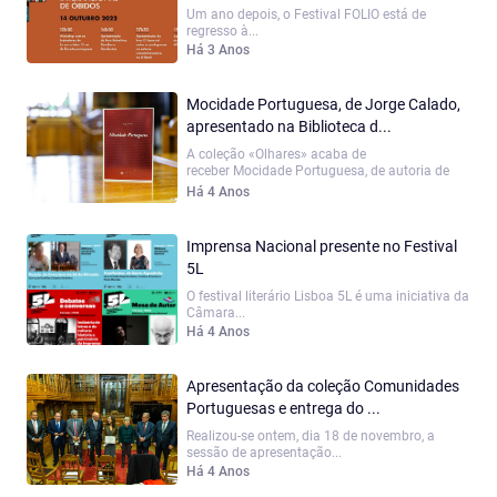
Um ano depois, o Festival FOLIO está de
regresso à...
Há 3 Anos
Mocidade Portuguesa, de Jorge Calado,
apresentado na Biblioteca d...
A coleção «Olhares» acaba de
receber Mocidade Portuguesa, de autoria de
Jorge...
Há 4 Anos
Imprensa Nacional presente no Festival
5L
O festival literário Lisboa 5L é uma iniciativa da
Câmara...
Há 4 Anos
Apresentação da coleção Comunidades
Portuguesas e entrega do ...
Realizou-se ontem, dia 18 de novembro, a
sessão de apresentação...
Há 4 Anos