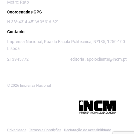
Metro: Rato
Coordenadas GPS
N 38º 43' 4.45" W 9º 9' 6.62"
Contacto
Imprensa Nacional, Rua da Escola Politécnica, Nº135, 1250-100
Lisboa
213945772
editorial.apoiocliente@incm.pt
© 2026 Imprensa Nacional
Imprensa Nacional é a marca editorial da
Privacidade
Termos e Condições
Declaração de acessibilidade