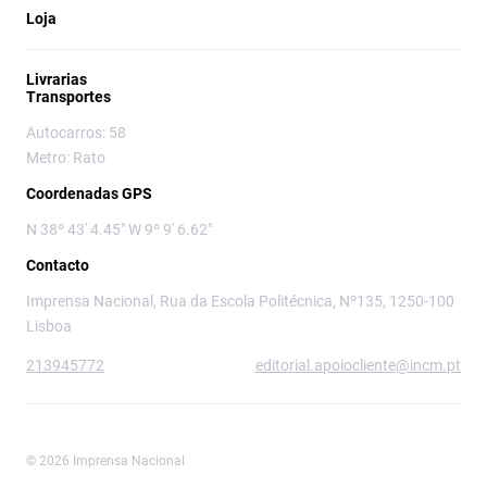
Loja
Livrarias
Transportes
Autocarros: 58
Metro: Rato
Coordenadas GPS
N 38º 43' 4.45" W 9º 9' 6.62"
Contacto
Imprensa Nacional, Rua da Escola Politécnica, Nº135, 1250-100
Lisboa
213945772
editorial.apoiocliente@incm.pt
© 2026 Imprensa Nacional