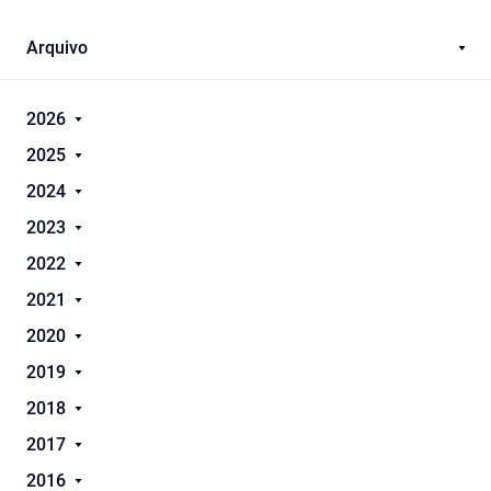
dramaturgias em língua portuguesa. O Essencial sobre O Tema da Índia
no Teatro Português, de Duarte Ivo Cruz, publicado em junho de 2011,
pela Imprensa Nacional, constitui, entretanto, o...
Arquivo
2026
2025
2024
2023
2022
2021
2020
2019
2018
2017
2016