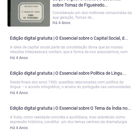
sobre Tomaz de Figueiredo...
Considerado um dos melhores romancistas da
sua geração, Tomaz de...
Há 4 Anos
Edição digital gratuita | O Essencial sobre o Capital Social, d...
A ideia de capital social parte da constatação óbvia que as nossas
relações interpessoais contam, que a forma de nos associarmos, com
quem, onde e para quê, tem uma influência decisiva na nossa vida, na
Há 4 Anos
vida da nossa comunidade e de forma agregada na nossa sociedade.
Intuitivamente percebemos que uma sociedade atomizada, em que as
pessoas estão afastadas umas das outras, em que não comunicam
Edição digital gratuita | O Essencial sobre Política de Língu...
nem se agregam, não pode funcionar tão bem como outra sociedade
em que os cidadãos...
Desde finais dos anos 1980, questões relacionadas com política de
língua – o acordo ortográfico; o ensino do português nas comunidades
portuguesas emigradas, em África e em Timor; os programas, os
Há 4 Anos
manuais e os exames de português em Portugal; a terminologia
linguística; o aumento exponencial de alunos a aprender espanhol; ou o
estatuto do português na União Europeia – têm suscitado acesas e
Edição digital gratuita | O Essencial sobre O Tema da Índia no...
prolongadas discussões, em Portugal. Apesar do inegável interesse de
muitos portugueses por estas questões, faltava no mercado...
A Índia, como realidade concreta e quotidiana, mas sobretudo como
expressão histórica, constitui um dos temas centrais da dramaturgia
portuguesa: mas fica muito aquém, pelo menos em quantidade, do
Há 4 Anos
grande tema da Expansão e da colonização africana, para já não falar,
como é evidente, das expressões locais, antigas ou modernas, das