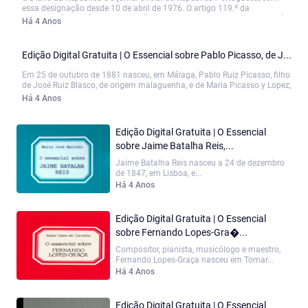
essa designação desde 10 de abril de 1976. O artigo 119.º da
Constituição prevê os atos que são publicados no jornal oficial. Através
Há 4 Anos
da imprensa oficial, os cidadãos tomam conhecimento dos atos com
relevância política e jurídica que regem a organização da sociedade
portuguesa. A falta de publicidade desses atos gera, nos termos da lei
Edição Digital Gratuita | O Essencial sobre Pablo Picasso, de J...
fundamental, a ineficácia jurídica, considerando o direito dos cidadãos
de conhecerem as normas...
Em 25 de outubro de 1881 nasceu, em Málaga, Pablo Ruiz Picasso, filho
de José Ruiz Blasco, de origem malaguenha, e de Maria Picasso y Lopez,
de distante raiz genovesa pelo pai — cujo nome mais sonante ele
Há 4 Anos
adotará para sempre, em 1901. O pai Ruiz estudara em Málaga e ali
ensinava desenho, tendo sido nomeado conservador do Museu
Municipal. O jeito precoce de Pablito foi encorajado por ele e, quando,
Edição Digital Gratuita | O Essencial
em 1891, José Ruiz se mudou com a família...
sobre Jaime Batalha Reis,...
Jaime Batalha Reis nasceu a 24 de dezembro
de 1847, em Lisboa, e...
Há 4 Anos
Edição Digital Gratuita | O Essencial
sobre Fernando Lopes-Gra�...
Compositor, pianista, musicólogo e maestro,
Fernando Lopes-Graça nasceu em Tomar...
Há 4 Anos
Edição Digital Gratuita | O Essencial