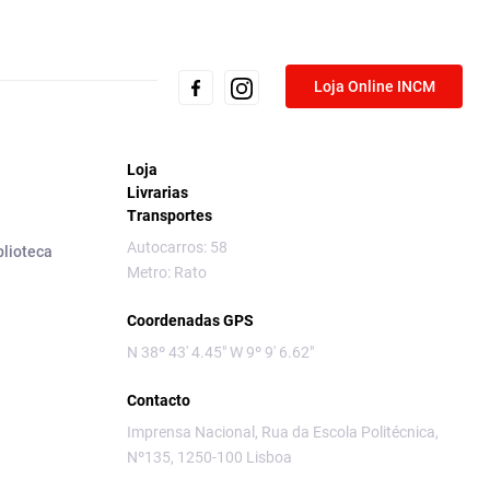
Loja Online INCM
Loja
Livrarias
Transportes
Autocarros: 58
blioteca
Metro: Rato
Coordenadas GPS
N 38º 43' 4.45" W 9º 9' 6.62"
Contacto
Imprensa Nacional, Rua da Escola Politécnica,
Nº135, 1250-100 Lisboa