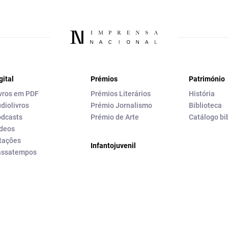
gital
Prémios
Património
vros em PDF
Prémios Literários
História
diolivros
Prémio Jornalismo
Biblioteca
dcasts
Prémio de Arte
Catálogo bi
deos
tações
Infantojuvenil
assatempos