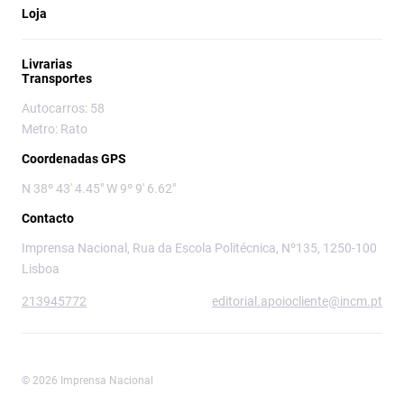
Loja
Livrarias
Transportes
Autocarros: 58
Metro: Rato
Coordenadas GPS
N 38º 43' 4.45" W 9º 9' 6.62"
Contacto
Imprensa Nacional, Rua da Escola Politécnica, Nº135, 1250-100
Lisboa
213945772
editorial.apoiocliente@incm.pt
© 2026 Imprensa Nacional