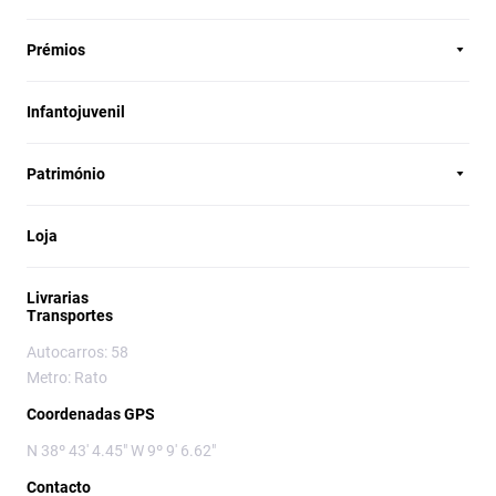
Prémios
Infantojuvenil
Património
Loja
Livrarias
Transportes
Autocarros: 58
Metro: Rato
Coordenadas GPS
N 38º 43' 4.45" W 9º 9' 6.62"
Contacto