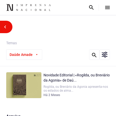
Temas
Daúde Amade
Novidade Editorial | «Rogilda, ou Breviário
da Agonia» de Daú...
Rogilda, ou Breviário da Agonia apresenta-nos
os estados de alma...
Há 2 Meses