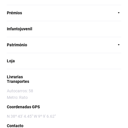
Prémios
Infantojuvenil
Património
Loja
Livrarias
Transportes
Autocarros: 58
Metro: Rato
Coordenadas GPS
N 38º 43' 4.45" W 9º 9' 6.62"
Contacto