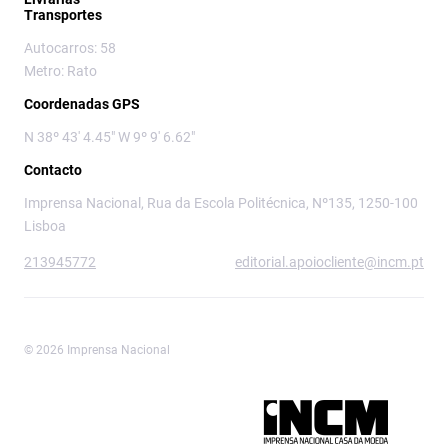
Transportes
Autocarros: 58
Metro: Rato
Coordenadas GPS
N 38º 43' 4.45" W 9º 9' 6.62"
Contacto
Imprensa Nacional, Rua da Escola Politécnica, Nº135, 1250-100
Lisboa
213945772
editorial.apoiocliente@incm.pt
© 2026 Imprensa Nacional
Imprensa Nacional é a marca editorial da