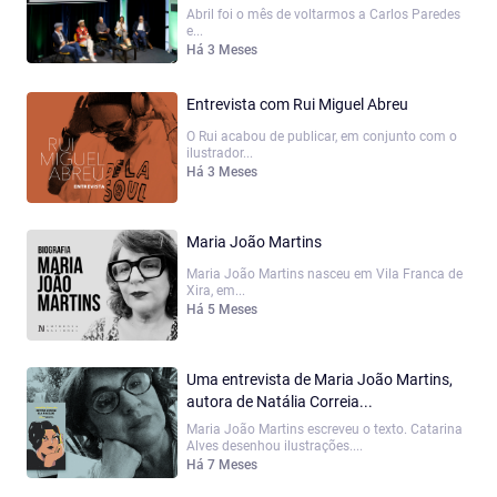
Abril foi o mês de voltarmos a Carlos Paredes
e...
Há 3 Meses
Entrevista com Rui Miguel Abreu
O Rui acabou de publicar, em conjunto com o
ilustrador...
Há 3 Meses
Maria João Martins
Maria João Martins nasceu em Vila Franca de
Xira, em...
Há 5 Meses
Uma entrevista de Maria João Martins,
autora de Natália Correia...
Maria João Martins escreveu o texto. Catarina
Alves desenhou ilustrações....
Há 7 Meses