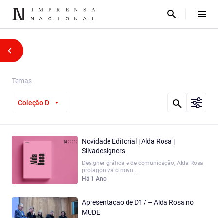
Temas
Coleção D
Novidade Editorial | Alda Rosa |
Silvadesigners
Designer gráfica e de comunicação, Alda Rosa
protagoniza o novo...
Há 1 Ano
Apresentação de D17 – Alda Rosa no
MUDE