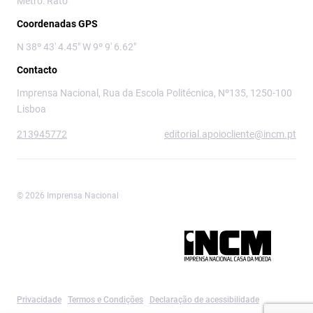
Metro: Rato
Coordenadas GPS
N 38º 43' 4.45" W 9º 9' 6.62"
Contacto
Imprensa Nacional, Rua da Escola Politécnica, Nº135, 1250-100
Lisboa
213945772
editorial.apoiocliente@incm.pt
© 2026 Imprensa Nacional
Imprensa Nacional é a marca editorial da
Privacidade
Termos e Condições
Declaração de acessibilidade