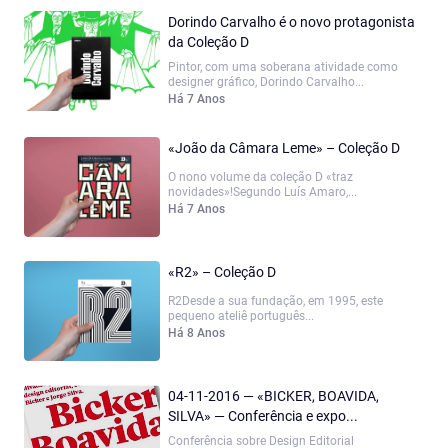
Dorindo Carvalho é o novo protagonista
da Coleção D
Pintor, com uma soberana atividade como
designer gráfico, Dorindo Carvalho...
Há 7 Anos
«João da Câmara Leme» – Coleção D
O nono volume da coleção D «traz
novidades»!Segundo Luís Amaro,...
Há 7 Anos
«R2» – Coleção D
R2Desde a sua fundação, em 1995, este
pequeno ateliê português...
Há 8 Anos
04-11-2016 — «BICKER, BOAVIDA,
SILVA» — Conferência e expo...
Conferência sobre Design Editorial