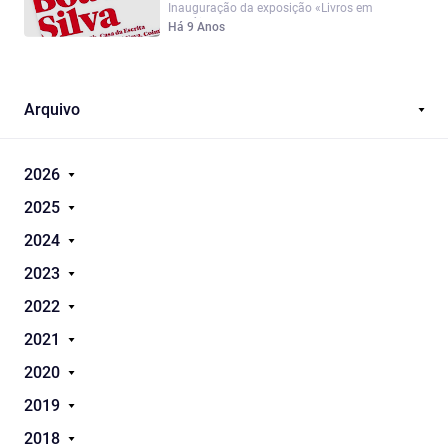
Inauguração da exposição «Livros em
Família»...
Há 9 Anos
Arquivo
2026
2025
2024
2023
2022
2021
2020
2019
2018