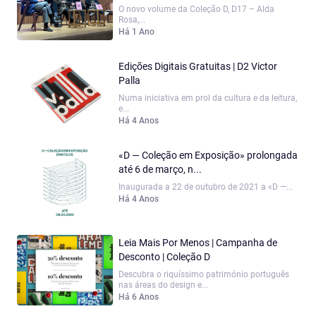
O novo volume da Coleção D, D17 – Alda
Rosa,...
Há 1 Ano
Edições Digitais Gratuitas | D2 Victor
Palla
Numa iniciativa em prol da cultura e da leitura,
e...
Há 4 Anos
«D — Coleção em Exposição» prolongada
até 6 de março, n...
Inaugurada a 22 de outubro de 2021 a «D —...
Há 4 Anos
Leia Mais Por Menos | Campanha de
Desconto | Coleção D
Descubra o riquíssimo património português
nas áreas do design e...
Há 6 Anos