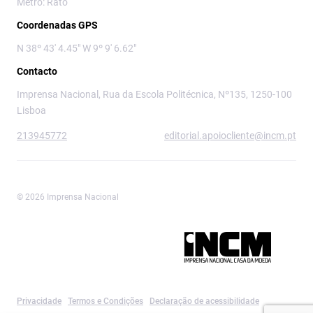
Metro: Rato
Coordenadas GPS
N 38º 43' 4.45" W 9º 9' 6.62"
Contacto
Imprensa Nacional, Rua da Escola Politécnica, Nº135, 1250-100
Lisboa
213945772
editorial.apoiocliente@incm.pt
© 2026 Imprensa Nacional
Imprensa Nacional é a marca editorial da
Privacidade
Termos e Condições
Declaração de acessibilidade