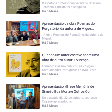
O escritor e professor universitário Onésimo
Teotónio Almeida foi distinguido...
Há 5 Meses
Apresentação da obra Poemas do
Purgatório, da autoria de Migue...
A obra Poemas do Purgatório, da autoria de
Miguel...
Há 7 Meses
Quando um autor escreve sobre uma
obra de outro autor: Lourenço ...
Lourenço Cazarré publicou na coleção
Comunidades Portuguesas o livro Breve...
Há 8 Meses
Apresentação «Breve Memória de
Simeão Boa Morte e Outros Con...
No passado dia 22 de outubro, Lourenço
Cazarré apresentou a...
Há 9 Meses