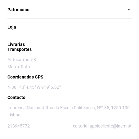
Património
Loja
Livrarias
Transportes
Autocarros: 58
Metro: Rato
Coordenadas GPS
N 38º 43' 4.45" W 9º 9' 6.62"
Contacto
Imprensa Nacional, Rua da Escola Politécnica, Nº135, 1250-100
Lisboa
213945772
editorial.apoiocliente@incm.pt